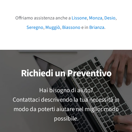
Offriamo assistenza anche a
Lissone
,
Monza
,
Desio
,
Seregno
,
Muggiò
,
Biassono
e in
Brianza
.
Richiedi un Preventivo
Hai bisogno di aiuto?
Contattaci descrivendo la tua necessità in
modo da poterti aiutare nel miglior modo
possibile.