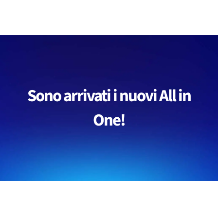
Salta
al
contenuto
Sono arrivati i nuovi All in
One!